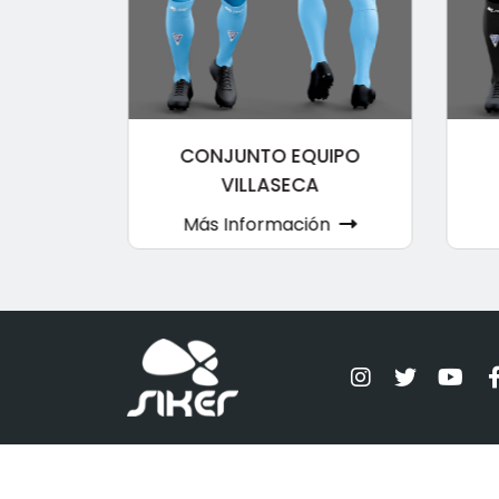
VO S.Q.M
CONJUNTO EQUIPO
VILLASECA
ón
Más Información