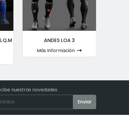
S.Q.M
ANDES LOA 3
CONJUN
Más Información
Más
ecibe nuestras novedades
Enviar